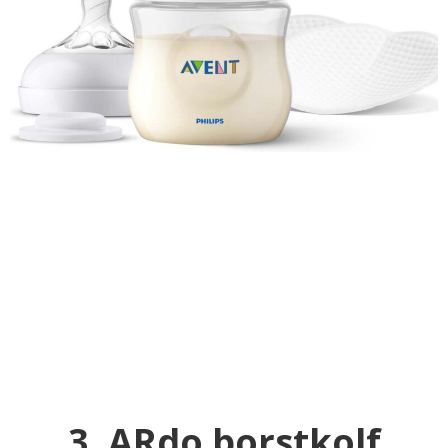
3. ARdo borstkolf