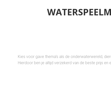
WATERSPEELM
Kies voor gave thema’s als de onderwaterwereld, diere
Hierdoor ben je altijd verzekerd van de beste prijs 