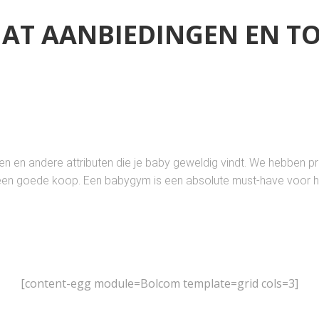
AT AANBIEDINGEN EN T
n en andere attributen die je baby geweldig vindt. We hebben pro
en een goede koop. Een babygym is een absolute must-have voor 
[content-egg module=Bolcom template=grid cols=3]