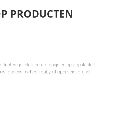
OP PRODUCTEN
ducten geselecteerd op prijs én op populariteit.
huishoudens met een baby of opgroeiend kind!