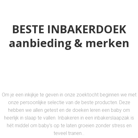
BESTE INBAKERDOEK
aanbieding & merken
Om je een inkijkje te geven in onze zoektocht beginnen we met
onze persoonlijke selectie van de beste producten. Deze
hebben we allen getest en de doeken leren een baby om
heerlijk in slaap te vallen. Inbakeren in een inbakerslaapzak is
hét middel om baby’s op te laten groeien zonder stress en
teveel tranen…